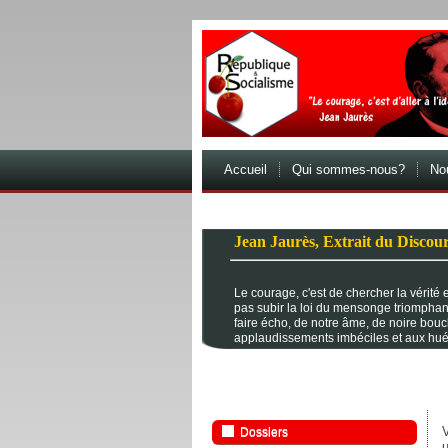
Accueil
Qui sommes-nous?
Nou
Jean Jaurès, Extrait du Discour
Le courage, c'est de chercher la vérité et
pas subir la loi du mensonge triomphan
faire écho, de notre âme, de noire bou
applaudissements imbéciles et aux hué
V
Dossiers