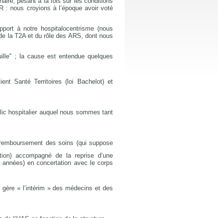
naire, pesant à la fois sur les conditions
LR : nous croyions à l’époque avoir voté
pport à notre hospitalocentrisme (nous
de la T2A et du rôle des ARS, dont nous
uille" ; la cause est entendue quelques
nt Santé Territoires (loi Bachelot) et
ublic hospitalier auquel nous sommes tant
u remboursement des soins (qui suppose
tion) accompagné de la reprise d’une
 années) en concertation avec le corps
 gère « l’intérim » des médecins et des