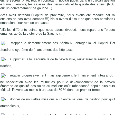
ers le secteur privé, tout en corsetant l’hôpital public dans un carcan gestion
e travail, l’emploi, les salaires des personnels et la qualité des soins. (ND
pour un gouvernement de gauche...)
Après avoir défendu l’Hôpital de proximité, nous avons été recadré par ra
ensions ne pas avoir compris !!!) Nous avons dit tout ce que nous pensions 
demandions leur remise en cause...
Voilà les différents points que nous avons évoqué, nous repartirons "bredo
emaines après la victoire de la Gauche (...) :
stopper le démantèlement des hôpitaux, abroger la loi Hôpital Patie
refondre le système de financement des hôpitaux,
supprimer la loi sécuritaire de la psychiatrie, réinstaurer le service p
ttachés,
rétablir progressivement mais rapidement le financement intégral d
une négociation avec les mutuelles pour le développement de la préven
démarche de qualité des soins au meilleur coût (abandonné depuis plusieurs
médical. Revenir au moins à un taux de 80 % dans un premier temps,
donner de nouvelles missions au Centre national de gestion pour qu’il
paramédicaux,