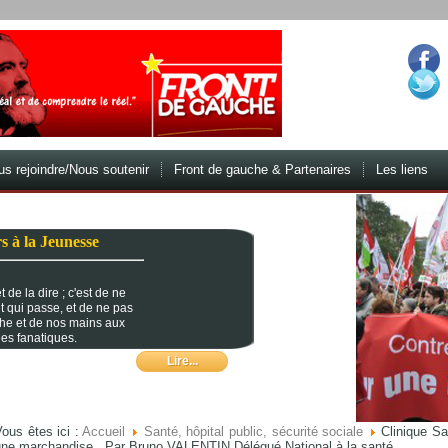
s rejoindre/Nous soutenir
Front de gauche & Partenaires
Les liens
s à la Jeunesse
 de la dire ; c'est de ne
t qui passe, et de ne pas
che et de nos mains aux
es fanatiques.
Lire...
ous êtes ici :
Accueil
Santé, hôpital public, sécurité sociale
Clinique Sa
une marchandise...Par Bruno VALENTIN Délégué National à la santé