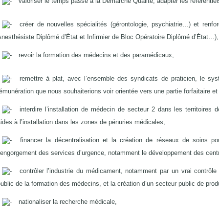
valoriser le temps passé à la Démarche Qualité, adapter les référentiel
créer de nouvelles spécialités (gérontologie, psychiatrie…) et renforc
nesthésiste Diplômé d’État et Infirmier de Bloc Opératoire Diplômé d’État…),
revoir la formation des médecins et des paramédicaux,
remettre à plat, avec l’ensemble des syndicats de praticien, le sy
émunération que nous souhaiterions voir orientée vers une partie forfaitaire et 
interdire l’installation de médecin de secteur 2 dans les territoire
ides à l’installation dans les zones de pénuries médicales,
financer la décentralisation et la création de réseaux de soins po
l’engorgement des services d’urgence, notamment le développement des centre
contrôler l’industrie du médicament, notamment par un vrai contrôl
ublic de la formation des médecins, et la création d’un secteur public de prod
nationaliser la recherche médicale,