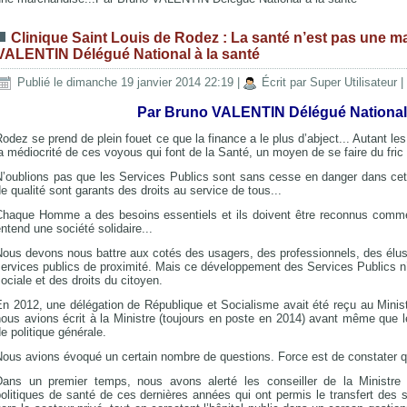
Clinique Saint Louis de Rodez : La santé n’est pas une m
VALENTIN Délégué National à la santé
Publié le dimanche 19 janvier 2014 22:19
|
Écrit par Super Utilisateur
|
Par Bruno VALENTIN Délégué National 
odez se prend de plein fouet ce que la finance a le plus d’abject... Autant les 
a médiocrité de ces voyous qui font de la Santé, un moyen de se faire du fric 
’oublions pas que les Services Publics sont sans cesse en danger dans cette
e qualité sont garants des droits au service de tous...
Chaque Homme a des besoins essentiels et ils doivent être reconnus comme
ntend une société solidaire...
Nous devons nous battre aux cotés des usagers, des professionnels, des élus
ervices publics de proximité. Mais ce développement des Services Publics n’
ociale et des droits du citoyen.
n 2012, une délégation de République et Socialisme avait été reçu au Minist
ous avions écrit à la Ministre (toujours en poste en 2014) avant même que le 
e politique générale.
Nous avions évoqué un certain nombre de questions. Force est de constater 
Dans un premier temps, nous avons alerté les conseiller de la Ministre
olitiques de santé de ces dernières années qui ont permis le transfert des 