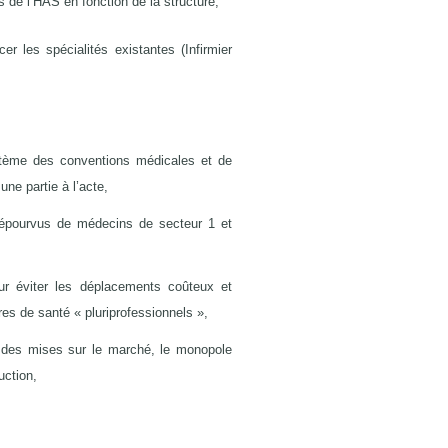
s de l’HAS en fonction de la structure,
er les spécialités existantes (Infirmier
stème des conventions médicales et de
une partie à l’acte,
s dépourvus de médecins de secteur 1 et
ur éviter les déplacements coûteux et
s de santé « pluriprofessionnels »,
e des mises sur le marché, le monopole
uction,