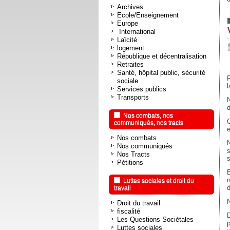
Archives
Ecole/Enseignement
Europe
International
Laïcité
logement
République et décentralisation
Retraites
Santé, hôpital public, sécurité
R
sociale
l
Services publics
Transports
N
d
Nos combats, nos
communiqués, nos tracts
e
Nos combats
Nos communiqués
s
Nos Tracts
s
Pétitions
E
n
Luttes sociales et droit du
d
travail
Droit du travail
fiscalité
Les Questions Sociétales
p
Luttes sociales