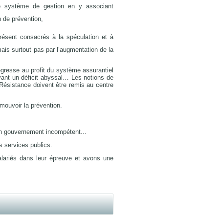
e système de gestion en y associant
n de prévention,
 présent consacrés à la spéculation et à
ais surtout pas par l’augmentation de la
régresse au profit du système assurantiel
yant un déficit abyssal… Les notions de
 Résistance doivent être remis au centre
omouvoir la prévention.
d’un gouvernement incompétent...
 services publics.
salariés dans leur épreuve et avons une