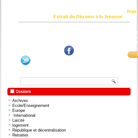
Jean 
Extrait du Discours à la Jeunesse
Le courage, c'est de chercher la vérité et de la dire ; c'est de ne pas sub
mensonge triomphant qui passe, et de ne pas faire écho, de notre âme
bouche et de nos mains aux applaudissements imbéciles et aux
fanatiques.
Dossiers
Archives
Ecole/Enseignement
Europe
International
Laïcité
logement
République et décentralisation
Retraites