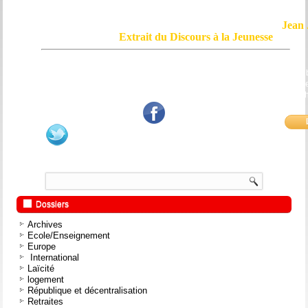
Jean 
Extrait du Discours à la Jeunesse
Le courage, c'est de chercher la vérité et de la dire ; c'est de ne pas sub
mensonge triomphant qui passe, et de ne pas faire écho, de notre âme
bouche et de nos mains aux applaudissements imbéciles et aux
fanatiques.
Dossiers
Archives
Ecole/Enseignement
Europe
International
Laïcité
logement
République et décentralisation
Retraites