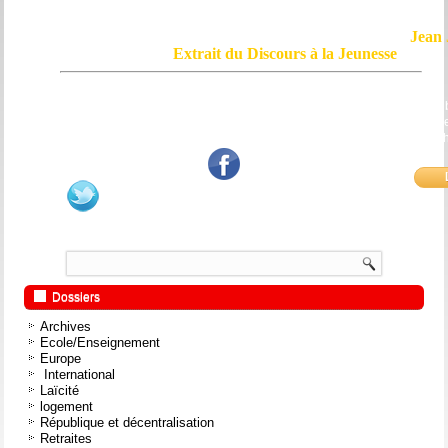
Jean 
Extrait du Discours à la Jeunesse
Le courage, c'est de chercher la vérité et de la dire ; c'est de ne pas sub
mensonge triomphant qui passe, et de ne pas faire écho, de notre âme
bouche et de nos mains aux applaudissements imbéciles et aux
fanatiques.
Dossiers
Archives
Ecole/Enseignement
Europe
International
Laïcité
logement
République et décentralisation
Retraites