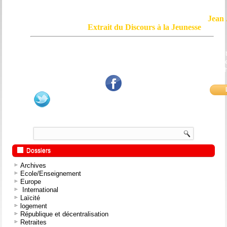
Jean 
Extrait du Discours à la Jeunesse
Le courage, c'est de chercher la vérité et de la dire ; c'est de ne pas sub
mensonge triomphant qui passe, et de ne pas faire écho, de notre âme
bouche et de nos mains aux applaudissements imbéciles et aux
fanatiques.
Dossiers
Archives
Ecole/Enseignement
Europe
International
Laïcité
logement
République et décentralisation
Retraites