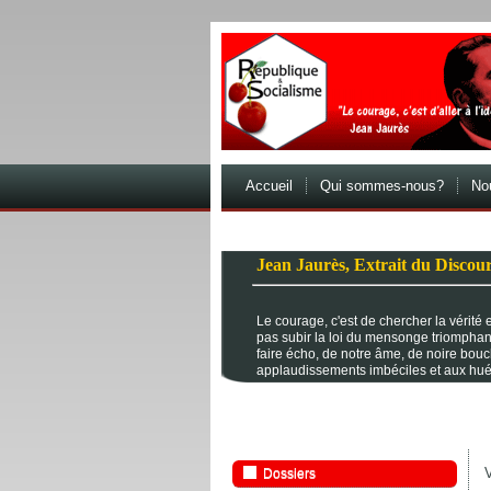
Accueil
Qui sommes-nous?
Nou
Jean Jaurès, Extrait du Discour
Le courage, c'est de chercher la vérité et
pas subir la loi du mensonge triomphan
faire écho, de notre âme, de noire bou
applaudissements imbéciles et aux hué
V
Dossiers