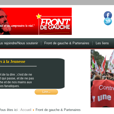
s rejoindre/Nous soutenir
Front de gauche & Partenaires
Les liens
s à la Jeunesse
 de la dire ; c'est de ne
t qui passe, et de ne pas
che et de nos mains aux
es fanatiques.
Lire...
ous êtes ici :
Accueil
Front de gauche & Partenaires