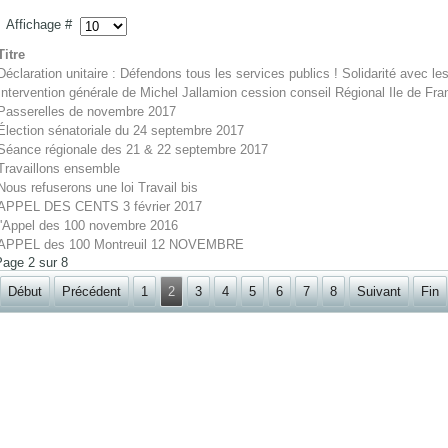
Affichage #
Titre
Déclaration unitaire : Défendons tous les services publics ! Solidarité avec l
Intervention générale de Michel Jallamion cession conseil Régional Ile de Fr
Passerelles de novembre 2017
Élection sénatoriale du 24 septembre 2017
Séance régionale des 21 & 22 septembre 2017
Travaillons ensemble
Nous refuserons une loi Travail bis
APPEL DES CENTS 3 février 2017
l'Appel des 100 novembre 2016
APPEL des 100 Montreuil 12 NOVEMBRE
Page 2 sur 8
Début
Précédent
1
2
3
4
5
6
7
8
Suivant
Fin