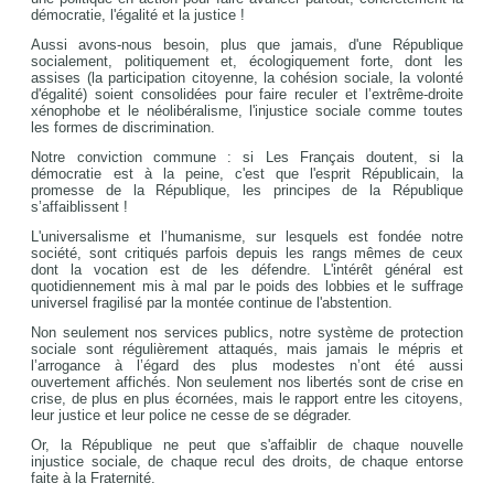
démocratie, l'égalité et la justice !
Aussi avons-nous besoin, plus que jamais, d'une République
socialement, politiquement et, écologiquement forte, dont les
assises (la participation citoyenne, la cohésion sociale, la volonté
d'égalité) soient consolidées pour faire reculer et l’extrême-droite
xénophobe et le néolibéralisme, l'injustice sociale comme toutes
les formes de discrimination.
Notre conviction commune : si Les Français doutent, si la
démocratie est à la peine, c'est que l'esprit Républicain, la
promesse de la République, les principes de la République
s’affaiblissent !
L'universalisme et l’humanisme, sur lesquels est fondée notre
société, sont critiqués parfois depuis les rangs mêmes de ceux
dont la vocation est de les défendre. L'intérêt général est
quotidiennement mis à mal par le poids des lobbies et le suffrage
universel fragilisé par la montée continue de l'abstention.
Non seulement nos services publics, notre système de protection
sociale sont régulièrement attaqués, mais jamais le mépris et
l’arrogance à l’égard des plus modestes n’ont été aussi
ouvertement affichés. Non seulement nos libertés sont de crise en
crise, de plus en plus écornées, mais le rapport entre les citoyens,
leur justice et leur police ne cesse de se dégrader.
Or, la République ne peut que s'affaiblir de chaque nouvelle
injustice sociale, de chaque recul des droits, de chaque entorse
faite à la Fraternité.