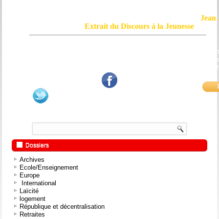
Jean 
Extrait du Discours à la Jeunesse
Le courage, c'est de chercher la vérité et de la dire ; c'est de ne pas sub
mensonge triomphant qui passe, et de ne pas faire écho, de notre âme
bouche et de nos mains aux applaudissements imbéciles et aux
fanatiques.
Dossiers
Archives
Ecole/Enseignement
Europe
International
Laïcité
logement
République et décentralisation
Retraites