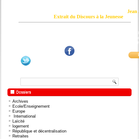
Jean 
Extrait du Discours à la Jeunesse
Le courage, c'est de chercher la vérité et de la dire ; c'est de ne pas sub
mensonge triomphant qui passe, et de ne pas faire écho, de notre âme
bouche et de nos mains aux applaudissements imbéciles et aux
fanatiques.
Dossiers
Archives
Ecole/Enseignement
Europe
International
Laïcité
logement
République et décentralisation
Retraites